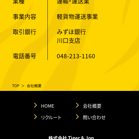
業種
運輸・運送業
事業内容
軽貨物運送事業
取引銀行
みずほ銀行
川口支店
電話番号
048-213-1160
TOP
会社概要
HOME
会社概要
リクルート
問い合わせ
株式会社 Tiger & Jon